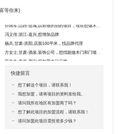
陈先生,湖南-邵阳,想增加品牌
富等你来)
张女士,湖南-长沙,想代理木门品牌
乔国军,山西-运城,以前做的别的项目，现在想做木门，找合适的厂家。手机号是微信号
冯义传,浙江-嘉兴,想增加品牌
杨兵,甘肃-庆阳,店面100平米，找品牌代理
方女士,甘肃-酒泉,装饰公司，想找能做木门和门墙柜，全屋定制的品牌合作。
苏先生,青海-西宁,想加盟木门品牌
赵先生,甘肃-白银,咨询品牌代理，性价比高的
快捷留言
张女士,山东-滨州,装修公司，找厂家合作
傅军明,浙江-舟山,装修公司，想找木门厂家合作。
←
想了解这个项目，请联系我！
穆先生,云南-昭通,店面200多个平方，入户门和室内门都有。想咨询考察看看有没有更适合的品牌
←
我想加盟，请将项目的资料发给我。
王女士,山东-临沂,想找厂家合作拿货
←
请问我所在地区有加盟商了吗？
向,河北-沧州,店面80多平米，之前做的别的项目，现在想做木门，想找河北附近的品牌
←
想了解此项目的加盟流程，请联系我！
赵兰辉,安徽-阜阳,店面五六百平，做防盗门和室内木门，找品牌代理。
←
请问加盟此项目需投资多少钱？
李女士,河北-沧州,店面80多平米，做的定制+木门，想找附近的品牌咨询