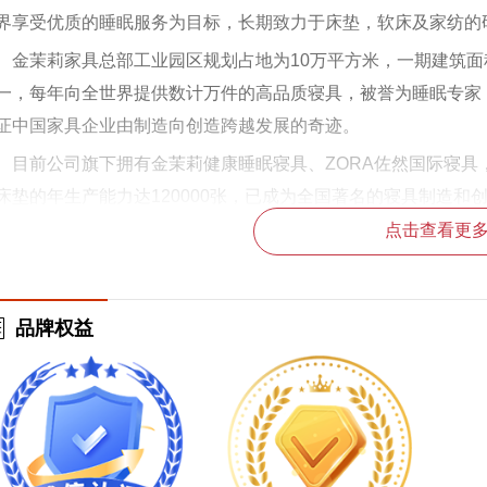
界享受优质的睡眠服务为目标，长期致力于床垫，软床及家纺的
金茉莉家具总部工业园区规划占地为10万平方米，一期建筑面
一，每年向全世界提供数计万件的高品质寝具，被誉为睡眠专家
证中国家具企业由制造向创造跨越发展的奇迹。
目前公司旗下拥有金茉莉健康睡眠寝具、ZORA佐然国际寝
床垫的年生产能力达120000张，已成为全国著名的寝具制造和
点击查看更
公司拥有一支高素质团队，整体人员近200人，重金聘请国外
、性别、身高、体重、健康情况、职业特征睡眠习惯等因素，结
，印证实现金茉莉家具“科学睡眠，造福人类”的远大理想。
品牌权益
金茉莉家具以“提高国民睡眠质量，诠释健康睡眠理念”为己任
的健康睡眠福利，打造睡眠行业最优秀的国际品牌，为中国健康
成为消费者所认知的健康睡眠理念倡导品牌，全心全力为21世