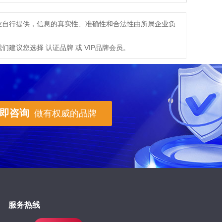
刘女士,江西-宜春,目前做全屋定制，想找合适的木门牌代理。可以直接加微信
赵先生,山西-大同,设计工作室，找厂家合作。觉得慕友的产品质量不错。
业自行提供，信息的真实性、准确性和合法性由所属企业负
王长兴,陕西-西安,想开个店，正在找门店，品牌对比期间。手机号是微信号
建议您选择 认证品牌 或 VIP品牌会员。
来苗苗,山西-长治,新开的店，大概90平米，找合适的品牌
即咨询
做有权威的品牌
服务热线