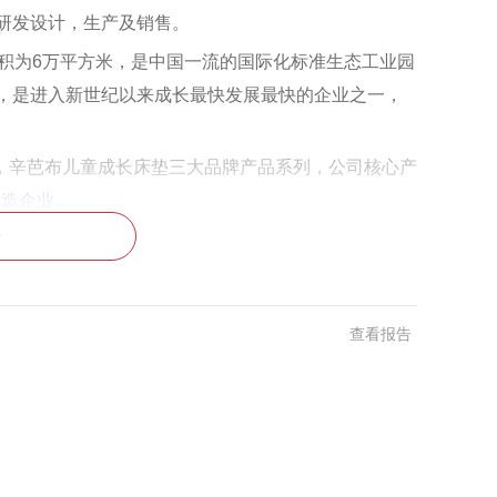
研发设计，生产及销售。
积为6万平方米，是中国一流的国际化标准生态工业园
，是进入新世纪以来成长最快发展最快的企业之一，
具，辛芭布儿童成长床垫三大品牌产品系列，公司核心产
创造企业。
多
设计师进行专业指导。公司睡眠研发中心根据消费者年
合人体工程学和新研发的舒适床垫所需求的人性化产
查看报告
，引领国际舒适健康睡眠潮流，竭力为消费者创造更大
睡眠品牌注入了强有力的信心。如今金茉莉品牌家居
纪的现代家庭提供更为舒适的产品和更加完美的服务。