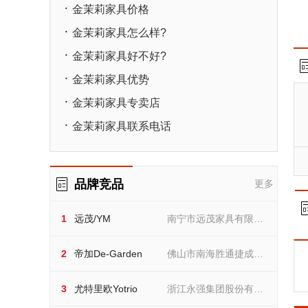
·
金茉莉家具价格
·
金茉莉家具怎么样?
·
金茉莉家具好不好?
·
金茉莉家具优势
·
金茉莉家具专卖店
·
金茉莉家具联系电话
品牌竞品
更多
远茂/YM
1
远茂/YM
南宁市远茂家具有限公
南宁市远茂家具有限公司
帝加De-Garden
司
2
帝加De-Garden
佛山市南海胜通捷成家
佛山市南海胜通捷成家居用
品有限公司
尤特里欧Yotrio
居用品有限公司
3
尤特里欧Yotrio
浙江永强集团股份有限
浙江永强集团股份有限公司