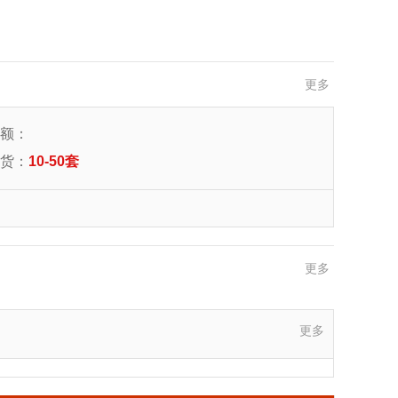
更多
额：
货：
10-50套
李女士,河北-沧州,店面80多平米，做的定制+木门，想找附近的品牌咨询
更多
刘女士,江西-宜春,目前做全屋定制，想找合适的木门牌代理。可以直接加微信
赵先生,山西-大同,设计工作室，找厂家合作。觉得慕友的产品质量不错。
王长兴,陕西-西安,想开个店，正在找门店，品牌对比期间。手机号是微信号
更多
来苗苗,山西-长治,新开的店，大概90平米，找合适的品牌
杨,内蒙古-呼和浩特,新开的店，大概80多平米，想找有点知名度的品牌。