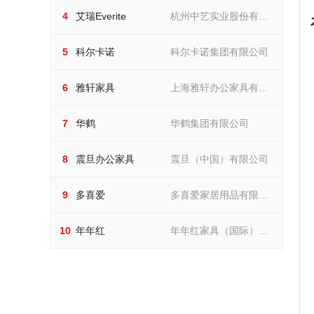
艾瑞Everite
公司
4
艾瑞Everite
杭州中艺实业股份有限
杭州中艺实业股份有限公司
科尔卡诺
公司
5
科尔卡诺
科尔卡诺集团有限公司
科尔卡诺集团有限公司
雅轩家具
6
雅轩家具
上海雅轩办公家具有限
上海雅轩办公家具有限公司
华鹤
公司
7
华鹤
华鹤集团有限公司
华鹤集团有限公司
震旦办公家具
8
震旦办公家具
震旦（中国）有限公司
震旦（中国）有限公司
多喜爱
9
多喜爱
多喜爱家居用品有限公
多喜爱家居用品有限公司
年年红
司
10
年年红
年年红家具（国际）集
年年红家具（国际）集团有
限公司
团有限公司